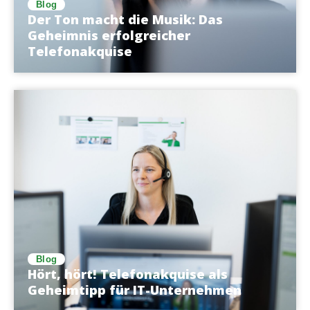
Blog
Der Ton macht die Musik: Das
Geheimnis erfolgreicher
Telefonakquise
Blog
Hört, hört! Telefonakquise als
Geheimtipp für IT-Unternehmen