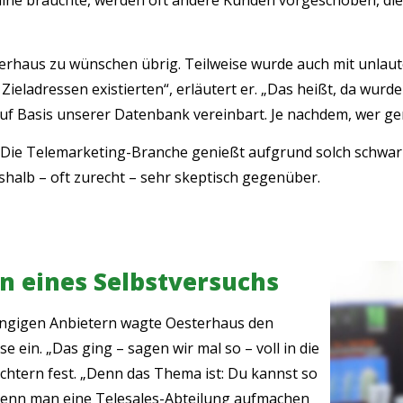
mine bräuchte, werden oft andere Kunden vorgeschoben, die
Oesterhaus zu wünschen übrig. Teilweise wurde auch mit un
Zieladressen existierten“, erläutert er. „Das heißt, da w
f Basis unserer Datenbank vereinbart. Je nachdem, wer ger
. Die Telemarketing-Branche genießt aufgrund solch schwarz
alb – oft zurecht – sehr skeptisch gegenüber.
rn eines Selbstversuchs
ängigen Anbietern wagte Oesterhaus den
e ein. „Das ging – sagen wir mal so – voll in die
üchtern fest. „Denn das Thema ist: Du kannst so
. Wenn man eine Telesales-Abteilung aufmachen