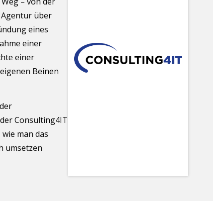
 Weg – von der
 Agentur über
ündung eines
nahme einer
chte einer
f eigenen Beinen
 der
 der Consulting4IT
, wie man das
ch umsetzen