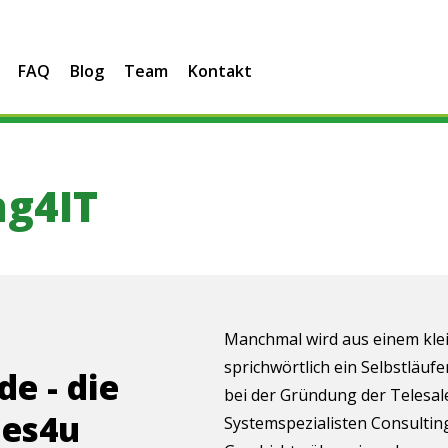
FAQ
Blog
Team
Kontakt
Leistun
ng4IT
Manchmal wird aus einem kle
sprichwörtlich ein Selbstläuf
e - die
bei der Gründung der Telesal
les4u
Systemspezialisten Consulting