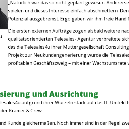
„Natürlich war das so nicht geplant gewesen. Andererseit
spielen und dieses Interesse einfach abschmettern. De
Potenzial ausgebremst. Ergo gaben wir ihm freie Hand 
Die ersten externen Aufträge zogen alsbald weitere nac
u
qualitätsorientierten Telesales- Agentur verbreitete si
das die Telesales4u ihrer Muttergesellschaft Consultin
Projekt zur Neukundengenerierung wurde die Telesales
profitablen Geschäftszweig – mit einer Wachstumsrate v
lisierung und Ausrichtung
esales4u aufgrund ihrer Wurzeln stark auf das IT-Umfeld 
oder Kramer & Crew.
nd Kunde gleichermaßen. Noch immer sind in der Regel zwei