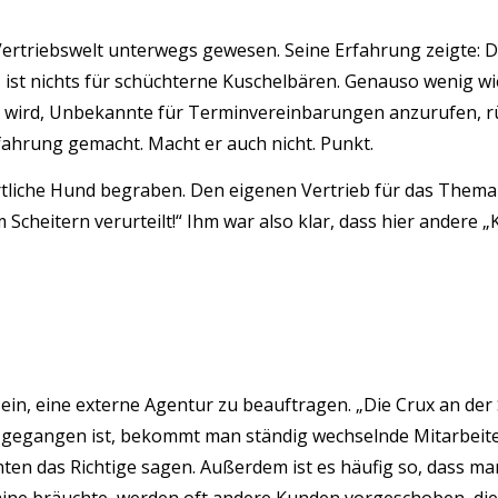
Vertriebswelt unterwegs gewesen. Seine Erfahrung zeigte: D
t nichts für schüchterne Kuschelbären. Genauso wenig wie d
wird, Unbekannte für Terminvereinbarungen anzurufen, rümp
rfahrung gemacht. Macht er auch nicht. Punkt.
tliche Hund begraben. Den eigenen Vertrieb für das Thema e
cheitern verurteilt!“ Ihm war also klar, dass hier andere „
ein, eine externe Agentur zu beauftragen. „Die Crux an der 
 gegangen ist, bekommt man ständig wechselnde Mitarbeit
nten das Richtige sagen. Außerdem ist es häufig so, dass ma