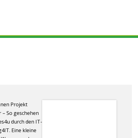
gen
Referenzen
FAQ
Blog
Team
Kontakt
inen Projekt
er – So geschehen
es4u durch den IT-
4IT. Eine kleine