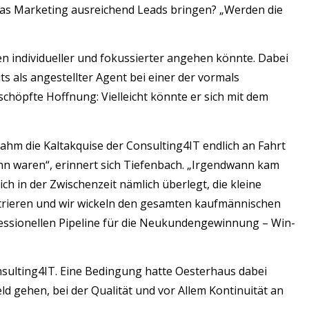
d das Marketing ausreichend Leads bringen? „Werden die
en individueller und fokussierter angehen könnte. Dabei
s als angestellter Agent bei einer der vormals
chöpfte Hoffnung: Vielleicht könnte er sich mit dem
ahm die Kaltakquise der Consulting4IT endlich an Fahrt
nn waren“, erinnert sich Tiefenbach. „Irgendwann kam
h in der Zwischenzeit nämlich überlegt, die kleine
entrieren und wir wickeln den gesamten kaufmännischen
ofessionellen Pipeline für die Neukundengewinnung – Win-
nsulting4IT. Eine Bedingung hatte Oesterhaus dabei
eld gehen, bei der Qualität und vor Allem Kontinuität an