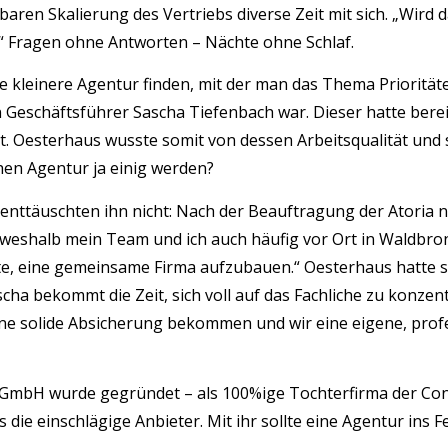
baren Skalierung des Vertriebs diverse Zeit mit sich. „Wir
“ Fragen ohne Antworten – Nächte ohne Schlaf.
ne kleinere Agentur finden, mit der man das Thema Priorität
 Geschäftsführer Sascha Tiefenbach war. Dieser hatte bereit
t. Oesterhaus wusste somit von dessen Arbeitsqualität und s
hen Agentur ja einig werden?
enttäuschten ihn nicht: Nach der Beauftragung der Atoria n
weshalb mein Team und ich auch häufig vor Ort in Waldbro
te, eine gemeinsame Firma aufzubauen.“ Oesterhaus hatte sic
cha bekommt die Zeit, sich voll auf das Fachliche zu konz
 eine solide Absicherung bekommen und wir eine eigene, pr
u GmbH wurde gegründet – als 100%ige Tochterfirma der Co
 die einschlägige Anbieter. Mit ihr sollte eine Agentur ins F